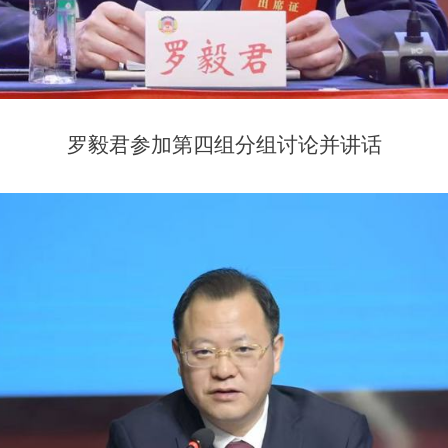
罗毅君参加第四
组分组讨论并讲话